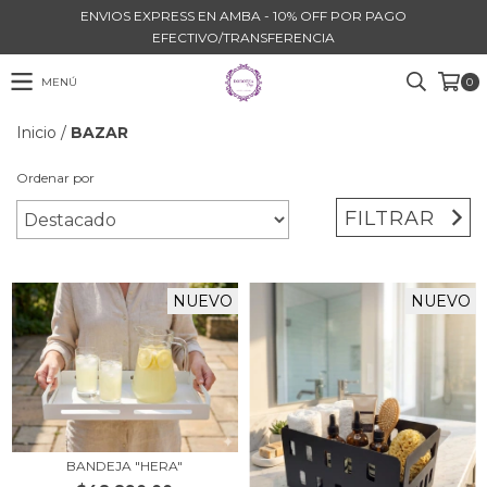
ENVIOS EXPRESS EN AMBA - 10% OFF POR PAGO
EFECTIVO/TRANSFERENCIA
MENÚ
0
Inicio
/
BAZAR
Ordenar por
FILTRAR
NUEVO
NUEVO
BANDEJA "HERA"