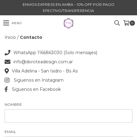
ENVIOS EXPRESS EN AMBA - 10% OFF POR PAGO
EFECTIVO/TRANSFERENCIA
MENÚ
0
Inicio
/
Contacto
WhatsApp 1166863030 (Solo mensajes)
info@doroteadesign.com.ar
Villa Adelina - San Isidro - Bs As
Siguenos en Instagram
Siguenos en Facebook
NOMBRE
EMAIL