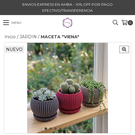
ENVIOS EXPRESS EN AMBA - 10% OFF POR PAGO
EFECTIVO/TRANSFERENCIA
MENÚ
0
Inicio
/
JARDIN
/
MACETA "VIENA"
NUEVO